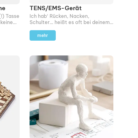
ne
TENS/EMS-Gerät
!) Tasse
Ich hab‘ Rücken, Nacken,
 keine
Schulter… heißt es oft bei deinem
 einem
Beschenkten? Dann muss er
demnächst nicht mehr drei
mehr
Wochen auf einen Physio-Termin
warten, sondern kann sich selbst
was Gutes tun.