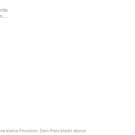
ürde
n,
 Nacht
ine kleine Provision. Dein Preis bleibt davon