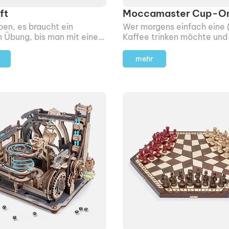
ft
Moccamaster Cup-O
en, es braucht ein
Wer morgens einfach eine (
n Übung, bis man mit einem
Kaffee trinken möchte und
t was Vernünftiges
Lust auf das Hantieren mit
mmt.
Handfilter hat.
mehr