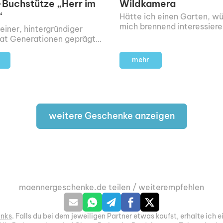
-Buchstütze „Herr im
Wildkamera
“
Hätte ich einen Garten, w
mich brennend interessiere
feiner, hintergründiger
welche Tiere dort Tag und
at Generationen geprägt.
unterwegs sind.
Opa hätte dieser kleine
Sessel sicher jeden Tag ein
mehr
ins Gesicht gezaubert.
weitere Geschenke anzeigen
maennergeschenke.de teilen / weiterempfehlen
inks
. Falls du bei dem jeweiligen Partner etwas kaufst, erhalte ich e