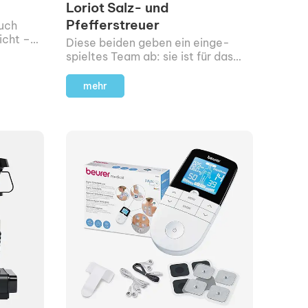
Loriot Salz- und
Pfefferstreuer
auch
icht –
Diese beiden geben ein einge­
ysik was
spieltes Team ab: sie ist für das
Salz zuständig, er für den Pfeffer.
mehr