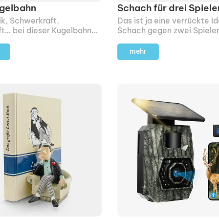
gelbahn
Schach für drei Spiele
k, Schwerkraft,
Das ist ja eine verrückte I
ft… bei dieser Kugelbahn
Schach gegen zwei Spiele
lles zusammen. Zudem ist
gleichzeitig auf einem Sch
rstöckige Bahn so
spielen.
mehr
rt, dass sie ohne Strom
iert.