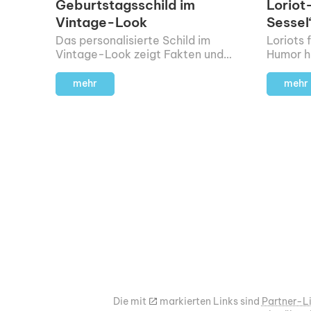
Geburtstagsschild im
Loriot
Vintage-Look
Sessel
Das personalisierte Schild im
Loriots 
Vintage-Look zeigt Fakten und
Humor h
bekannte Persönlichkeiten aus
Meinem 
dem Geburtsjahr deines
Herr im 
mehr
mehr
Beschenkten.
Lächeln 
Die mit
m
markierten Links sind
Partner-L