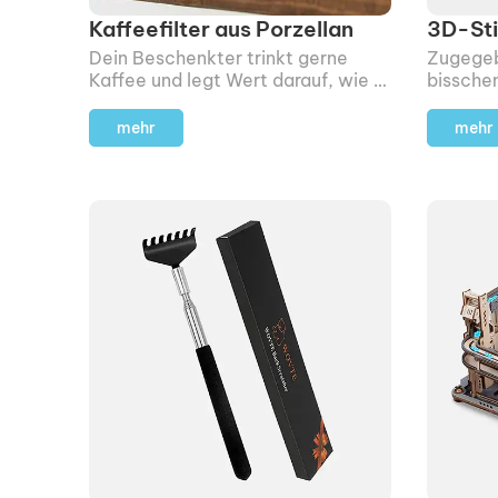
Kaffeefilter aus Porzellan
3D-Sti
Dein Beschenkter trinkt gerne
Zugegeb
Kaffee und legt Wert darauf, wie er
bissche
zubereitet wird?
3D-Stif
hinbeko
mehr
mehr