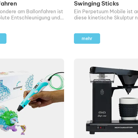
fahren
Swinging Sticks
ondere am Ballonfahren ist
Ein Perpetuum Mobile ist 
olute Entschleunigung und
diese kinetische Skulptur n
hl, eins mit den Elementen
da hat schlichtweg die Ph
gegen.
mehr