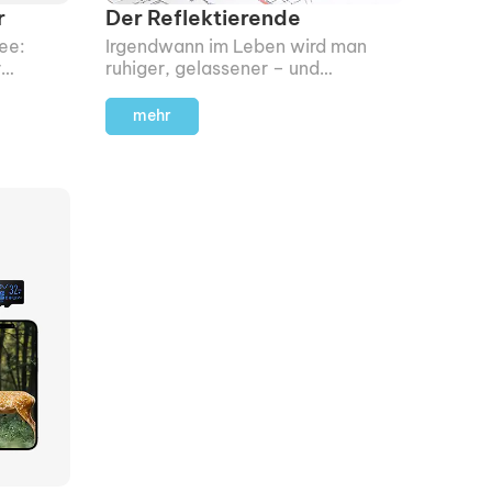
r
Der Reflektierende
dee:
Irgendwann im Leben wird man
r
ruhiger, gelassener – und
achbrett
reflektierter. Genau das strahlt
diese Skulptur aus.
mehr