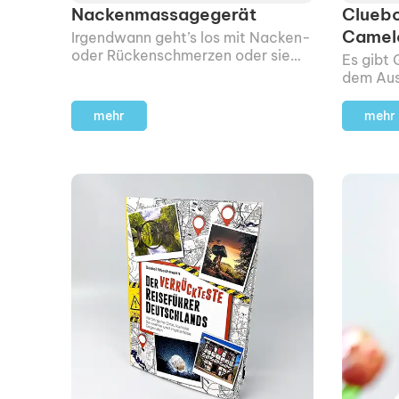
Nackenmassage­gerät
Cluebo
Camel
Irgendwann geht’s los mit Nacken-
oder Rückenschmerzen oder sie
Es gibt
sind schon da – ich weiß, wovon
dem Aus
ich spreche.
weglegen
mehr
mehr