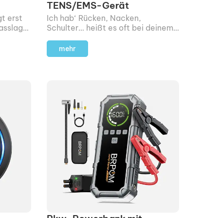
TENS/EMS-Gerät
t erst
Ich hab‘ Rücken, Nacken,
asslager
Schulter… heißt es oft bei deinem
ne
Beschenkten? Dann muss er
demnächst nicht mehr drei
mehr
Wochen auf einen Physio-Termin
warten, sondern kann sich selbst
was Gutes tun.