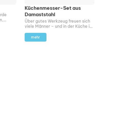
Küchenmesser-Set aus
Damaststahl
ürde
n,
Über gutes Werkzeug freuen sich
 Nacht
viele Männer – und in der Küche ist
das nicht anders. Wenn dein
Beschenkter gern am Herd steht,
mehr
liegst du mit einem schönen
Messerset selten daneben.