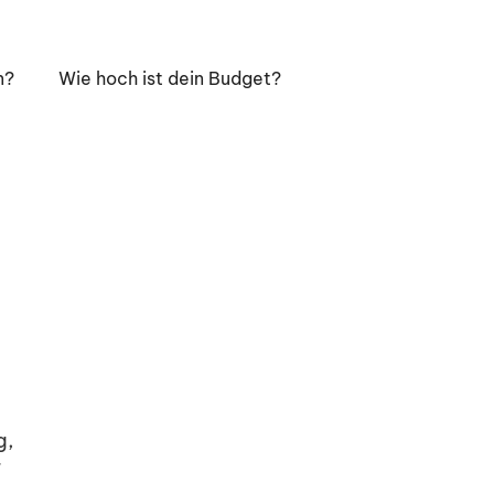
n?
Wie hoch ist dein Budget?
g,
r