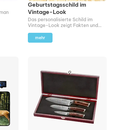
Geburtstagsschild im
Vintage-Look
 man
Das personalisierte Schild im
rahlt
Vintage-Look zeigt Fakten und
bekannte Persönlichkeiten aus
dem Geburtsjahr deines
mehr
Beschenkten.