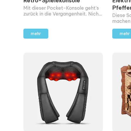
Retro-Spielekonsole
Elektr
Pfeffe
Mit dieser Pocket-Konsole geht's
zurück in die Vergangenheit. Nicht
Diese S
nur das Gerät, auch die Optik der
machen 
Spiele, das Display und die Sounds
und kön
sind absolut Retro. Hello 80s!
Essen d
mehr
mehr