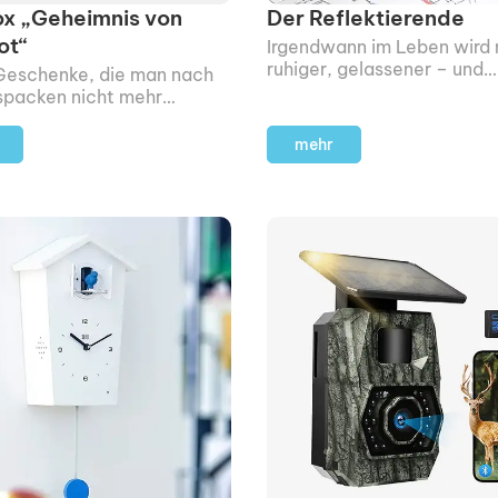
x „Geheimnis von
Der Reflektierende
ot“
Irgendwann im Leben wird
ruhiger, gelassener – und
 Geschenke, die man nach
reflektierter. Genau das st
packen nicht mehr
diese Skulptur aus.
 kann. Dieses ist so eins.
mehr