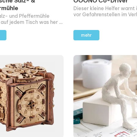
ische Salz- &
OOONO Co-Driver
rmühle
Dieser kleine Helfer warnt
vor Gefahrenstellen im Ver
alz- und Pfeffermühle
Unfälle, Baustellen, Staue
auf jedem Tisch was her –
etc.
nen daher auch nach dem
arauf stehenbleiben!
mehr