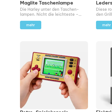
Maglite Taschenlampe
Leder
Die Harley unter den Taschen­
Diese ro
lampen. Nicht die leichteste –
den Gril
aber eine, bei der man was Solides
Hitze so
in der Hand hält.
mehr
mehr