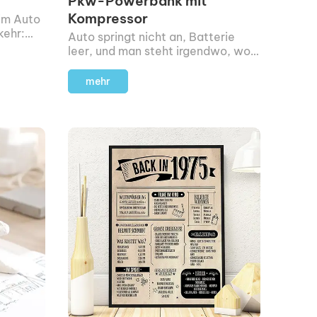
Pkw-Powerbank mit
Kompressor
 im Auto
kehr:
Auto springt nicht an, Batterie
nden
leer, und man steht irgendwo, wo
keine Hilfe in Sicht ist.
mehr