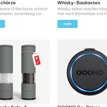
schürze
Whisky-Baukasten
buste Grillschürze schützt
Whisky selbst machen kling
lmaster zuverlässig vor
mal nach Brennblase und F
wie vor Funken und Fett.
– mit diesem Set geht's ei
Nummer kleiner.
mehr