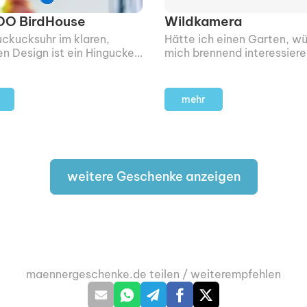
O BirdHouse
Wildkamera
ckucksuhr im klaren,
Hätte ich einen Garten, w
n Design ist ein Hingucker
mich brennend interessiere
r Wand. Wenn dein
welche Tiere dort Tag und
kter auf schlichte Formen
unterwegs sind.
acht sie sich bei ihm
mehr
 richtig gut.
weitere Geschenke anzeigen
maennergeschenke.de teilen / weiterempfehlen