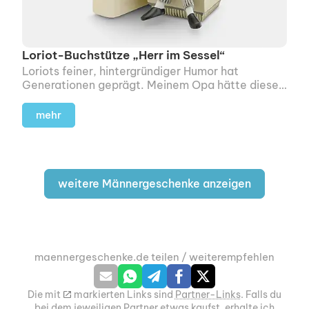
Loriot-Buchstütze „Herr im Sessel“
Loriots feiner, hintergründiger Humor hat
Generationen geprägt. Meinem Opa hätte dieser
kleine Herr im Sessel sicher jeden Tag ein Lächeln
ins Gesicht gezaubert.
mehr
weitere Männergeschenke anzeigen
maennergeschenke.de teilen / weiterempfehlen
Die mit
m
markierten Links sind
Partner-Links
. Falls du
bei dem jeweiligen Partner etwas kaufst, erhalte ich