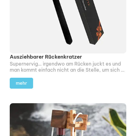
Ausziehbarer Rückenkratzer
Supernervig… irgendwo am Rücken juckt es und
man kommt einfach nicht an die Stelle, um sich zu
kratzen.
mehr