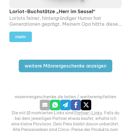
Loriot-Buchstütze „Herr im Sessel“
Loriots feiner, hintergründiger Humor hat
Generationen geprägt. Meinem Opa hätte dieser
kleine Herr im Sessel sicher jeden Tag ein Lächeln
ins Gesicht gezaubert.
mehr
weitere Männergeschenke anzeigen
maennergeschenke.de teilen / weiterempfehlen
Die mit
m
markierten Links sind
Partner-Links
. Falls du
bei dem jeweiligen Partner etwas kaufst, erhalte ich
eine kleine Provision. Dein Preis bleibt davon unberührt.
Alle Preisangaben sind Circa-Preise der Produkte zum