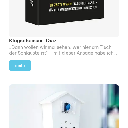
Klugscheisser-Quiz
„Dann wollen wir mal sehen, wer hier am Tisch
der Schlauste ist“ – mit dieser Ansage habe ich
dieses Spiel kennengelernt.
mehr