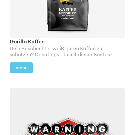
Gorilla Kaffee
Dein Beschenkter weiß guten Kaffee zu
schätzen? Dann liegst du mit dieser Santos-
Mischung aus 100 % Hochland-Arabica richtig.
mehr