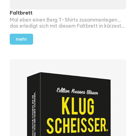
Faltbrett
Mal eben einen Berg T-Shirts zusammenlegen…
das erledigt sich mit diesem Faltbrett in kürzester
Zeit.
mehr