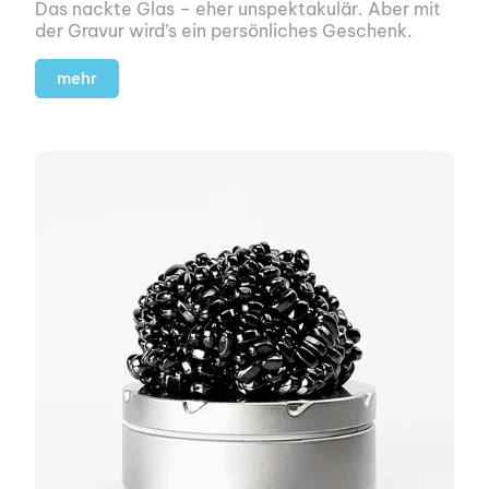
Das nackte Glas – eher unspek­takulär. Aber mit
der Gravur wird’s ein persönliches Geschenk.
mehr