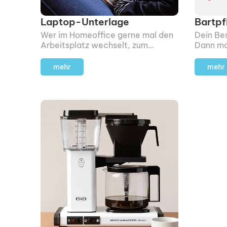
Laptop-Unterlage
Bartpf
Wer im Homeoffice gerne mal den
Dein Bes
Arbeitsplatz wechselt, zum
Dann ma
Beispiel aufs Sofa, kann mit dieser
Bartpfl
Unterlage ähnlich komfortabel
mehr
mehr
weiterarbeiten.