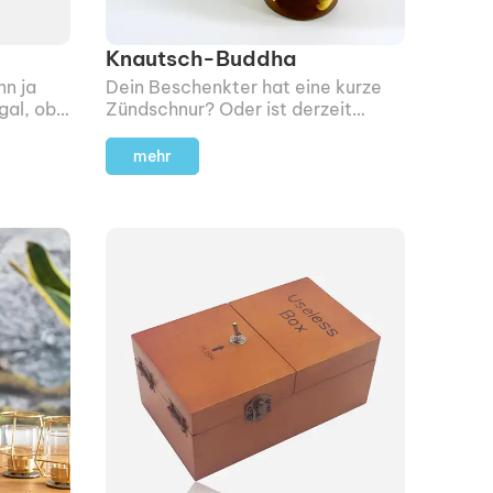
Knautsch-Buddha
nn ja
Dein Beschenkter hat eine kurze
gal, ob
Zündschnur? Oder ist derzeit
n Job,
maximal gestresst wegen Job,
ohnung
Partner/in oder auch mal wegen
mehr
dir?