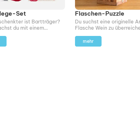
lege-Set
Flaschen-Puzzle
chenkter ist Bartträger?
Du suchst eine originelle Ar
chst du mit einem
Flasche Wein zu überreich
ege-Set nie was verkehrt!
Dann steck‘ sie in dieses
Holzpuzzle und verschenke
mehr
kleine Herausforderung gle