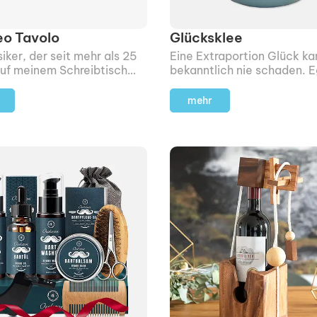
o Tavolo
Glücksklee
siker, der seit mehr als 25
Eine Extraportion Glück ka
auf meinem Schreibtisch
bekanntlich nie schaden. E
ch liebe diese Leuchte für
zum Geburtstag, zum neue
gn.
zum Einzug in eine neue W
mehr
oder zur Hochzeit.