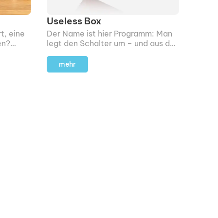
Useless Box
t, eine
Der Name ist hier Programm: Man
en?
legt den Schalter um – und aus der
Kiste kommt ein kleines Ärmchen,
 eine
das den Schalter wieder zurück
mehr
ich mit.
kippt.