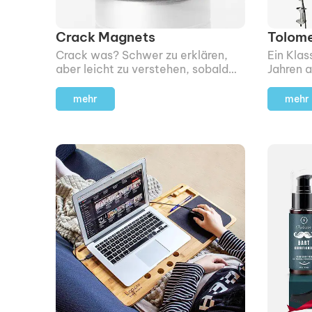
Crack Magnets
Tolome
Crack was? Schwer zu erklären,
Ein Klas
aber leicht zu verstehen, sobald
Jahren 
man sie in der Hand hat.
steht. I
ihr Desi
mehr
mehr