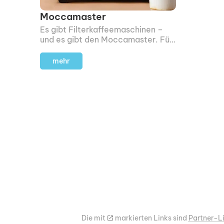
Moccamaster
Es gibt Filterkaffee­maschinen –
und es gibt den Moccamaster. Für
mich ist das schlicht die schönste
Maschine ihrer Art.
mehr
Die mit
m
markierten Links sind
Partner-L